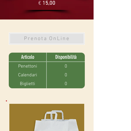
€
15,00
Prenota OnLine
Articolo
Disponibilità
Penettoni
0
Calendari
0
Biglietti
0