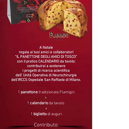
A Natale
regala ai tuoi amici e collaboratori
“IL PANETTONE DEGLI AMICI DI TOSCO”
con il pratico
CALENDARIO
da tavolo:
contribuirai a sostenere
i progetti di ricerca scientifica
dell’ Unità Operativa di Neurochirurgia
dell’IRCCS Ospedale San Raffaele di Milano.
1
panettone
tradizionale Flamigni
+
1
calendario
da tavolo
+
1
biglietto
di auguri
Contributo: