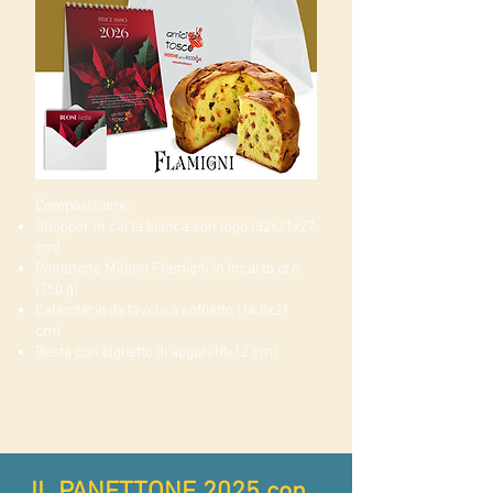
Composizione:
Shopper in carta bianca con logo (32x21x27
cm)
Panettone Milano Flamigni in incarto oro
(750 g)
Calendario da tavolo a soffietto (14,8x21
cm)
Busta con biglietto di auguri (8x12 cm)