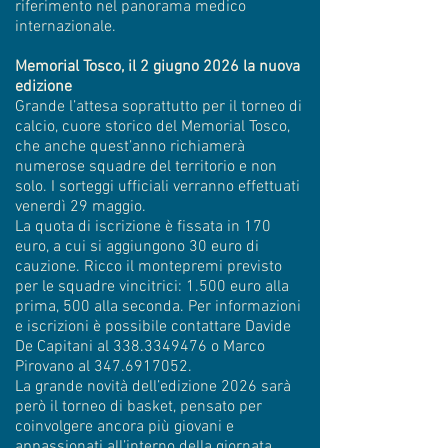
riferimento nel panorama medico
internazionale.
Memorial Tosco, il 2 giugno 2026 la nuova
edizione
Grande l’attesa soprattutto per il torneo di
calcio, cuore storico del Memorial Tosco,
che anche quest’anno richiamerà
numerose squadre del territorio e non
solo. I sorteggi ufficiali verranno effettuati
venerdì 29 maggio.
La quota di iscrizione è fissata in 170
euro, a cui si aggiungono 30 euro di
cauzione. Ricco il montepremi previsto
per le squadre vincitrici: 1.500 euro alla
prima, 500 alla seconda. Per informazioni
e iscrizioni è possibile contattare Davide
De Capitani al
338.3349476
o Marco
Pirovano al
347.6917052
.
La grande novità dell’edizione 2026 sarà
però il torneo di basket, pensato per
coinvolgere ancora più giovani e
appassionati all’interno della giornata