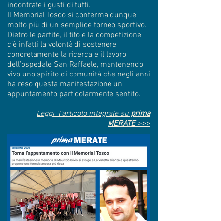
incontrate i gusti di tutti.
Il Memorial Tosco si conferma dunque
molto più di un semplice torneo sportivo.
Dietro le partite, il tifo e la competizione
c’è infatti la volontà di sostenere
concretamente la ricerca e il lavoro
dell’ospedale San Raffaele, mantenendo
vivo uno spirito di comunità che negli anni
ha reso questa manifestazione un
appuntamento particolarmente sentito.
Leggi l'articolo integrale su
prima
MERATE
>>>