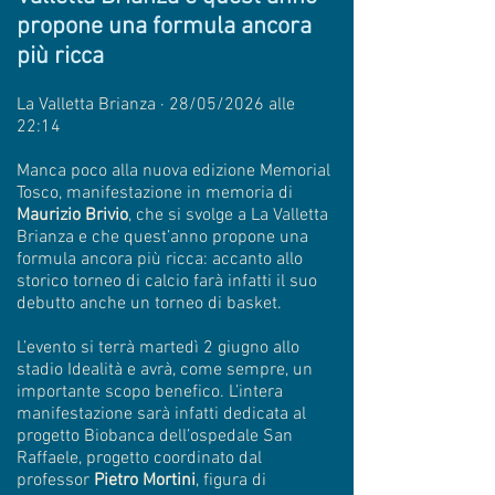
propone una formula ancora
più ricca
La Valletta Brianza · 28/05/2026 alle
22:14
Manca poco alla nuova edizione Memorial
Tosco, manifestazione in memoria di
Maurizio Brivio
, che si svolge a La Valletta
Brianza e che quest’anno propone una
formula ancora più ricca: accanto allo
storico torneo di calcio farà infatti il suo
debutto anche un torneo di basket.
L’evento si terrà martedì 2 giugno allo
stadio Idealità e avrà, come sempre, un
importante scopo benefico. L’intera
manifestazione sarà infatti dedicata al
progetto Biobanca dell’ospedale San
Raffaele, progetto coordinato dal
professor
Pietro Mortini
, figura di