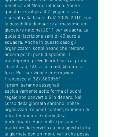
benefica del Memorial Tosco. Anche
questo si svolgerà il 2 giugno e sarà
riservato alla fascia d’età 2009-2010, con
la possibilità di inserire al massimo un
giocatore nato nel 2011 per squadra. La
quota di iscrizione sarà di 40 euro a
squadra. Anche in questo caso gli
organizzatori sottolineano che restano
ancora pochi posti disponibili. Il
montepremi prevede 450 euro ai primi
classificati, 160 ai secondi, 40 euro ai
terzi. Per iscrizioni e informazioni:
Francesco al 327.6808551.
I premi saranno assegnati
esclusivamente sotto forma di buoni
regalo non convertibili in denaro. Nel
corso della giornata saranno inoltre
organizzati tre point contest, momenti di
intrattenimento e interviste ai
partecipanti. Sarà inoltre possibile
usufruire del servizio cucina aperto tutta
la giornata con un menù vario che possa