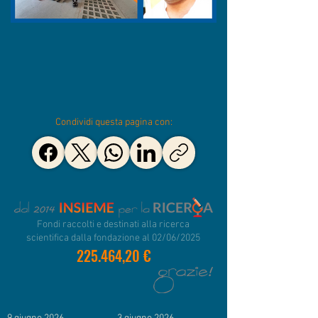
Condividi questa pagina con:
Fondi raccolti e destinati alla ricerca
scientifica dalla fondazione al 02/06/2025
225.464,20 €