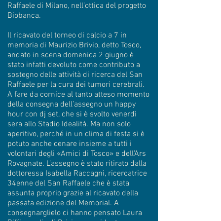
Raffaele di Milano, nell’ottica del progetto
Biobanca.
Il ricavato del torneo di calcio a 7 in
memoria di Maurizio Brivio, detto Tosco,
andato in scena domenica 2 giugno è
stato infatti devoluto come contributo a
sostegno delle attività di ricerca del San
Raffaele per la cura dei tumori cerebrali.
A fare da cornice al tanto atteso momento
della consegna dell’assegno un happy
hour con dj set, che si è svolto venerdì
sera allo Stadio Idealità. Ma non solo
aperitivo, perché in un clima di festa si è
potuto anche cenare insieme a tutti i
volontari degli «Amici di Tosco» e dell’Ars
Rovagnate. L’assegno è stato ritirato dalla
dottoressa Isabella Raccagni, ricercatrice
34enne del San Raffaele che è stata
assunta proprio grazie al ricavato della
passata edizione del Memorial. A
consegnarglielo ci hanno pensato Laura