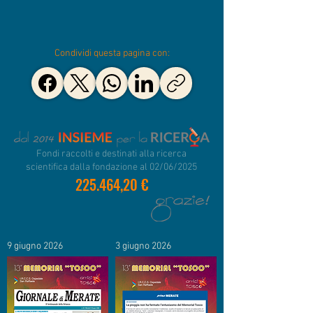
Condividi questa pagina con:
Fondi raccolti e destinati alla ricerca
scientifica dalla fondazione al 02/06/2025
225.464,20 €
9 giugno 2026
3 giugno 2026