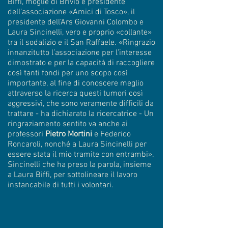
Biffi, moglie di Brivio e presidente
dell’associazione «Amici di Tosco», il
presidente dell’Ars Giovanni Colombo e
Laura Sincinelli, vero e proprio «collante»
tra il sodalizio e il San Raffaele. «Ringrazio
innanzitutto l’associazione per l’interesse
dimostrato e per la capacità di raccogliere
così tanti fondi per uno scopo così
importante, al fine di conoscere meglio
attraverso la ricerca questi tumori così
aggressivi, che sono veramente difficili da
trattare - ha dichiarato la ricercatrice - Un
ringraziamento sentito va anche ai
professori
Pietro Mortini
e Federico
Roncaroli, nonché a Laura Sincinelli per
essere stata il mio tramite con entrambi».
Sincinelli che ha preso la parola, insieme
a Laura Biffi, per sottolineare il lavoro
instancabile di tutti i volontari.