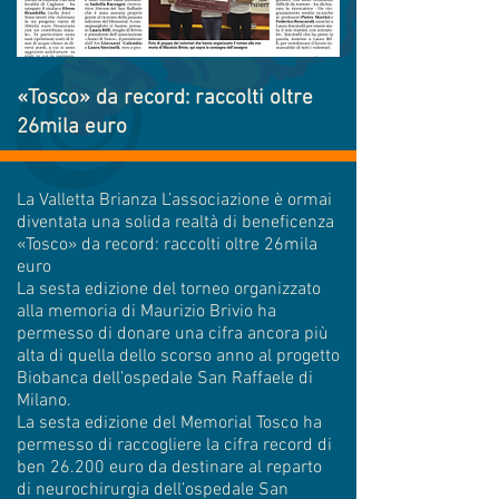
«Tosco» da record: raccolti oltre
26mila euro
La Valletta Brianza L’associazione è ormai
diventata una solida realtà di beneficenza
«Tosco» da record: raccolti oltre 26mila
euro
La sesta edizione del torneo organizzato
alla memoria di Maurizio Brivio ha
permesso di donare una cifra ancora più
alta di quella dello scorso anno al progetto
Biobanca dell’ospedale San Raffaele di
Milano.
La sesta edizione del Memorial Tosco ha
permesso di raccogliere la cifra record di
ben 26.200 euro da destinare al reparto
di neurochirurgia dell’ospedale San